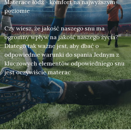
Materace łódź - komfort na najwyższym
poziomie
Czy wiesz, że jakość naszego snu ma
ogromny wpływ na jakość naszego życia?
Dlatego tak ważne jest, aby dbać o
odpowiednie warunki do spania Jednym z
kluczowych elementów odpowiedniego snu
jest oczywiście materac