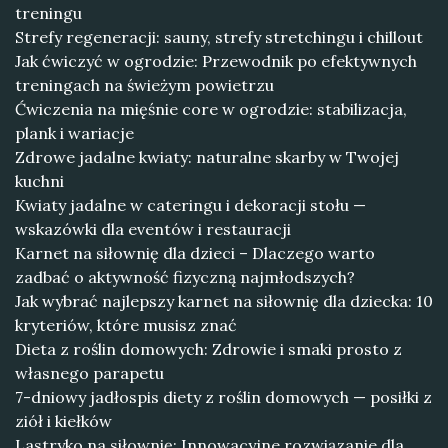
treningu
Strefy regeneracji: sauny, strefy stretchingu i chillout
Jak ćwiczyć w ogrodzie: Przewodnik po efektywnych
treningach na świeżym powietrzu
Ćwiczenia na mięśnie core w ogrodzie: stabilizacja,
plank i wariacje
Zdrowe jadalne kwiaty: naturalne skarby w Twojej
kuchni
Kwiaty jadalne w cateringu i dekoracji stołu —
wskazówki dla eventów i restauracji
Karnet na siłownię dla dzieci – Dlaczego warto
zadbać o aktywność fizyczną najmłodszych?
Jak wybrać najlepszy karnet na siłownię dla dziecka: 10
kryteriów, które musisz znać
Dieta z roślin domowych: Zdrowie i smaki prosto z
własnego parapetu
7-dniowy jadłospis diety z roślin domowych — posiłki z
ziół i kiełków
Lastryko na siłownię: Innowacyjne rozwiązanie dla