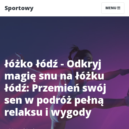
Sportowy
MENU
łóżko łódź - Odkryj
magię snu na łóżku
łódź: Przemień swój
sen w podróż pełną
relaksu i wygody