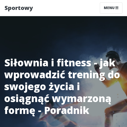
Sportowy
MENU
Siłownia i fitness - jak
wprowadzić trening do
swojego życia i
osiągnąć wymarzoną
formę - Poradnik