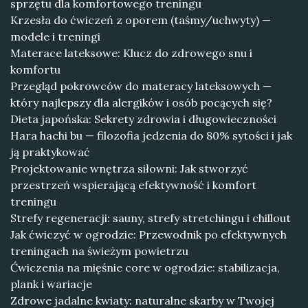
sprzętu dla komfortowego treningu
Krzesła do ćwiczeń z oporem (taśmy/uchwyty) —
modele i treningi
Materace lateksowe: Klucz do zdrowego snu i
komfortu
Przegląd pokrowców do materacy lateksowych —
który najlepszy dla alergików i osób pocących się?
Dieta japońska: Sekrety zdrowia i długowieczności
Hara hachi bu — filozofia jedzenia do 80% sytości i jak
ją praktykować
Projektowanie wnętrza siłowni: Jak stworzyć
przestrzeń wspierającą efektywność i komfort
treningu
Strefy regeneracji: sauny, strefy stretchingu i chillout
Jak ćwiczyć w ogrodzie: Przewodnik po efektywnych
treningach na świeżym powietrzu
Ćwiczenia na mięśnie core w ogrodzie: stabilizacja,
plank i wariacje
Zdrowe jadalne kwiaty: naturalne skarby w Twojej