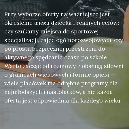
Przy wyborze oferty najważniejsze jest
określenie
wiek
u dziecka i realnych celów:
czy szukamy miejsca do sportowej
specjalizacji, zajęć ogólnorozwojowych, czy
po prostu bezpiecznej przestrzeni do
aktywnego spędzania czasu po szkole
Warto zacząć od rozmowy z obsługą siłowni
o granicach wiekowych i formie opieki —
wiele placówek ma odrębne programy dla
najmłodszych i nastolatków, a nie każda
oferta jest odpowiednia dla każdego wieku